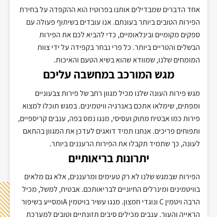
אחד הדברים שמבדילים אותנו בפרוטיז הוא ההקפדה על בחירת
הפירות הטובים ביותר בעונתם. אנו עובדים בשיתוף פעולה עם
ספקים מקומיים ובינלאומיים, כדי להביא לכם את הפירות
הבשלים והטריים ביותר. כל פרי נבחר בקפידה על ידי צוות
המומחים שלנו, שמוודא שהוא בשיא הטעם והאיכות.
מגש המורכב במחשבה עליכם
מגש פירות העונה שלנו מכיל מגוון רחב של פירות צבעוניים
ומפתים, שימלאו אתכם באנרגיה וויטמינים. במגש תוכלו למצוא
פירות כמו אבטיח מתוק ועסיסי, מנגו נמס בפה, ענבים קריספיים,
ותפוחים פריכים. אנחנו תמיד דואגים לעדכן את המגוון בהתאם
לעונה, כך שתמיד תקבלו את הפירות הרעננים ביותר.
יתרונות בריאותיים
הפירות שבמגש שלנו לא רק טעימים ומרעננים, אלא גם מלאים
בוויטמינים ומינרלים החיוניים לבריאותכם. אבטיח, למשל, מכיל
הרבה ויטמין
C
ונוגדי חמצון. מנגו עשיר בויטמין
A
ומסייע בשיפור
הראייה והעור. ענבים מכילים סיבים תזונתיים וטובים למערכת