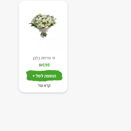
זר פריחה בלבן
₪
195
הוספה לסל +
קרא עוד