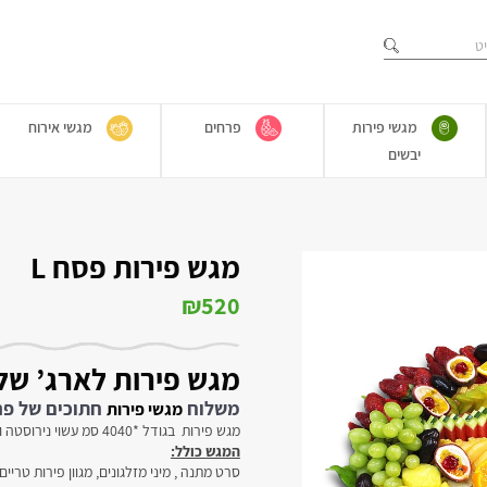
מגשי פירות
פרחים
מגשי אירוח
יבשים
מגש פירות פסח L
₪
520
מגש פירות לארג’ של
משלוח
חתוכים של פרו
מגשי פירות
מגש פירות בגודל *4040 סמ עשוי נירוסטה ועליו מצע עלי ארליה טריים
המגש כולל:
סרט מתנה , מיני מזלגונים, מגוון פירות טרי