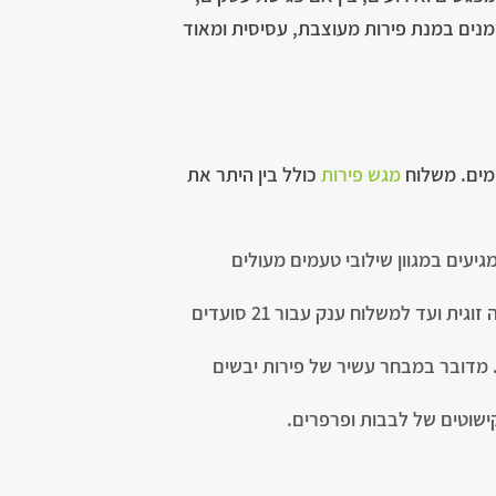
זמנים במנת פירות מעוצבת, עסיסית ומאוד
ימים. משלוח
מגש פירות
כולל בין היתר את
יעים במגוון שילובי טעמים מעולים
מגשי סלסלת פירות טריים – עם מבחר מדהים של פירות מוכרים, עונתיים ואקזוטיים בגדלים שונים, החל מסלסה זוגית ועד למשלוח ענק עבור 21 סועדים
 מדובר במבחר עשיר של פירות יבשים
קישוטים של לבבות ופרפרים.