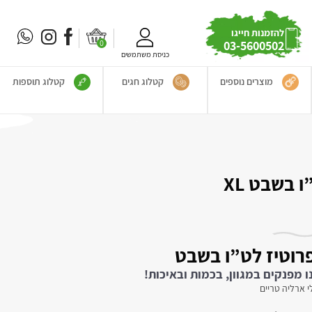
להזמנות חייגו
0
03-5600502
כניסת משתמשים
מוצרים נוספים
קטלוג חגים
קטלוג תוספות
 בשבט XL
פרוטיז לט”ו בשבט
ו מפנקים במגוון, בכמות ובאיכות!
י ארליה טריים