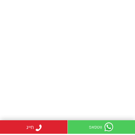
חייג
ווטסאפ