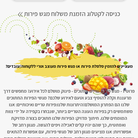
כניסה לקטלוג הזמנת משלוח מגש פירות
מעוניינים להזמין סלסלת פירות או מגש פירות מעוצב וטרי ללקוחות/עובדים?
פרוטיז - מגש פירות טריים וחתוכים - פינוק מושלם לכל אירוע! מחפשים דרך
מרעננת וקלה להוסיף צבע וטעם לאירוע שלכם? מגשי הפירות החתוכים
שלנו הם הפתרון המושלם!היתרונות שלנו:פירות טריים ואיכותיים: אנו
משתמשים רק בפירות העונה הטריים ביותר, שנבחרו בקפידה על ידי צוות
המומחים שלנו. חיתוך מדויק: הפירות שלנו חתוכים בצורה מדויקת
ואסתטית, כך שהם יהיו קלים לאכילה ויפים להגשה. מגוון רחב של
אפשרויות: אנו מציעים מגוון רחב של מגשי פירות, עם אפשרות להתאים