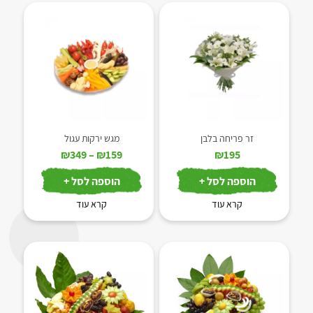
זר פריחה בלבן
מגש ירקות עגול
טווח
₪
349
–
₪
159
₪
195
מחירים:
הוספה לסל +
הוספה לסל +
עד
קרא עוד
קרא עוד