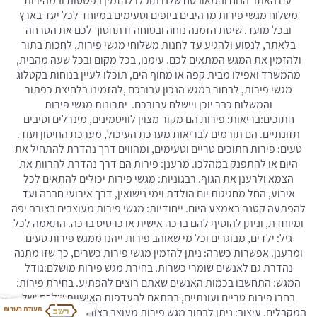
עם האתר הנוח והמאובטח שלנו תוכלו להזמין בפשטות ובמהירות
משלוח מגשי פירות מרהיבים ביופים וטעימים במיוחד לכל יעד בארץ
ובכל מועד. שיטת הזמנה נוחה ובטוחה זו תחסוך לכם את הטרחה
בלאתר, לנסוע ולהגיע עד לחנות משלוחי מגשי פירות, לחכות בתור
ולהזמין את המגש המתאים לכם. עימנו, בכל מקום ובכל שעה מהבית,
מהמשרד ואפילו מבית קפה או מחוף הים, תוכלו לעיין בנוחות בקטלוג
מגשי פירות, לבחור במגש הנכון עבורכם ,להזמינו בלחיצת כפתור
והמשלוח כבר יוכן ויישלח עבורכם. יתרונות מגשי פירות
חתוכים:בריאות: פירות הם מקור מצוין לוויטמינים, מינרלים וסיבים
תזונתיים. הם תורמים לבריאות מערכת העיכול, מערכת החיסון ועוד.
טעים: פירות חתוכים טריים וטעימים, ומהווים דרך נהדרת להתחיל את
היום או להתפנק במהלכו. מרענן: פירות הם דרך נהדרת להרוות את
הצמא ולרענן את הגוף. רבגוניות: מגשי פירות יכולים להתאים לכל
אירוע, החל מחגיגות יום הולדת וימי נישואין, דרך אירועי חברה ועד
להפתעה קטנה באמצע היום. ייחודיות: מגשי פירות מעוצבים בצורה יפה
ומיוחדת, וניתן להוסיף להם ברכה אישית או כרטיס ברכה. התאמה לכל
גיל: ילדים, מבוגרים וכל מי שאוהב פירות ייהנו ממגש פירות טעים
ומרענן. אפשרות כשרה: ניתן להזמין מגשי פירות כשרים, כך שזו מתנה
נהדרת גם לאנשים שומרי כשרות. בחירת מגש פירות מושלם:גודל
המגש: התחשבו בכמות האנשים שאתם רוצים להפתיע. בחירת פירות:
בחרו פירות טריים ועונתיים, בהתאם להעדפות האישיות שלכם ושל
תעודת כשרות
המקבלים. עיצוב: ניתן לבחור מגש פירות מעוצב בצורה מיוחדת, בהתאם