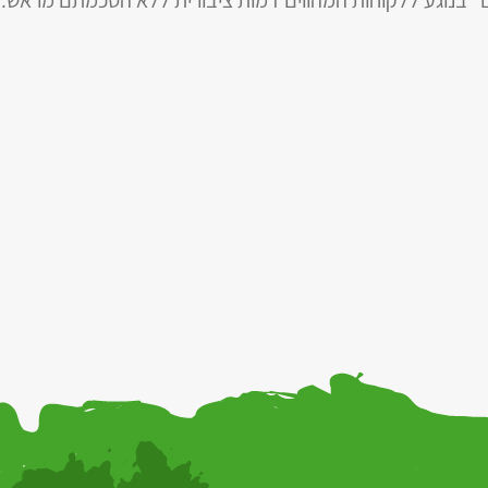
ים” בנוגע ללקוחות המהווים דמות ציבורית ללא הסכמתם מראש.