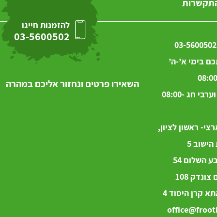
התקשרות
להזמנות חייגו
03-5600502
03-5600502
ם בימי א’-ה’
08:00
השאירו פרטים ונחזור אליכם במהרה
בימי ו’ וערבי חג 08:00-
צי- ראשון לציון,
ישוב 5
 השלום 54
ם
צונדק
108
א קרן היסוד 4
office@frooti