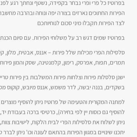
בפרוטיז כל פרי ופרי נבחר בקפידה, נשטף ונחתך רגע לפנ
הפירות החתוכים נארזים בצורה יפה ונוחה ובהרבה מחשבה 
לצד הפירות תקבלו מיני סכום לנוחיותכם
בפרוטיז שמים דגש רב על משלוחי הפירות. עם סיום הכנת
סלסילות הפרי מכילות שלל פירות – אננס, אבטיח, מלון, קיוו
תמרים, תפוח, אפרסק, רימון, קלמנטינה, שסק והמון פירות 
ישנן סלסלות פירות וצלחות פירות המשלבות בין פירות טר
בשקדים, בננה יבשה, לדר משמש, אננס מיובש, קוקוס מס
למתנה המקורית והטעימה של פרוטיז ניתן להוסיף מוצרים ני
להוסיף גם כוסות יין לפי בחירה), כרטיסי ברכה בעבודת יד,
ניתן לשלוח את סלסילות הפרי לבית הלקוח, לישיבות צוות, 
יתכנו שינויים במגוון הפירות בהתאם לעונה וכו’ ניתן לברר ט