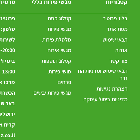
קטגוריות
מגשי פירות כללי
פרטי 
בלוג פרוטיז
קטלוג פסח
פרוטיז
מפת אתר
מגשי פירות
טלפון:
תנאי שימוש
סלסלת פירות
לשירותכ
אודות
מגשי אירוח
-20:00
צור קשר
קטלוג תוספות
תנאי שימוש ומדניות הח
סושי פירות
13:00
זרה
פרחים
מרכז אר
הצהרת נגישות
מגשי פירות יבשים
הכשרת ה
מדיניות ביטול עיסקה
באר שבע
ירושלי
קרית את
z.co.il