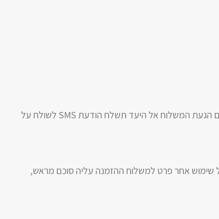
בתיאום איתכם ועם המקבל יקבע טווח שעות בו יגיע המשלוח אל היעד. אנו מתחייבים לא לחרוג מטווח שעות זה. בנוסף, עם הגעת המשלוח אל היעד תשלח הודעת SMS לשולח על
 כל שימוש אחר פרט למשלוח ההזמנה עליה סוכם מראש,