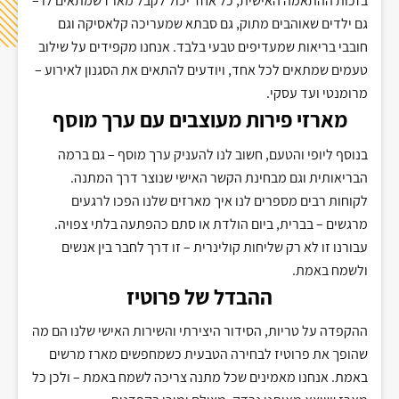
בזכות ההתאמה האישית, כל אחד יכול לקבל מארז שמתאים לו –
גם ילדים שאוהבים מתוק, גם סבתא שמעריכה קלאסיקה וגם
חובבי בריאות שמעדיפים טבעי בלבד. אנחנו מקפידים על שילוב
טעמים שמתאים לכל אחד, ויודעים להתאים את הסגנון לאירוע –
מרומנטי ועד עסקי
.
מארזי פירות מעוצבים עם ערך מוסף
בנוסף ליופי והטעם, חשוב לנו להעניק ערך מוסף – גם ברמה
הבריאותית וגם מבחינת הקשר האישי שנוצר דרך המתנה.
לקוחות רבים מספרים לנו איך מארזים שלנו הפכו לרגעים
מרגשים – בברית, ביום הולדת או סתם כהפתעה בלתי צפויה.
עבורנו זו לא רק שליחות קולינרית – זו דרך לחבר בין אנשים
ולשמח באמת
.
ההבדל של פרוטיז
ההקפדה על טריות, הסידור היצירתי והשירות האישי שלנו הם מה
שהופך את פרוטיז לבחירה הטבעית כשמחפשים מארז מרשים
באמת. אנחנו מאמינים שכל מתנה צריכה לשמח באמת – ולכן כל