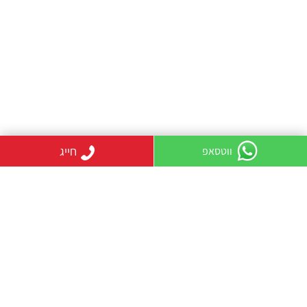
חייג
ווטסאפ