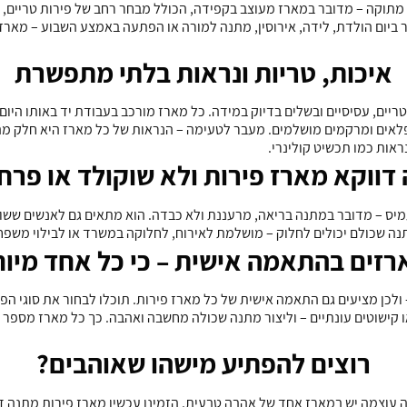
 מתוקה – מדובר במארז מעוצב בקפידה, הכולל מבחר רחב של פירות טריים,
 ביום הולדת, לידה, אירוסין, מתנה למורה או הפתעה באמצע השבוע – מארז 
איכות, טריות ונראות בלתי מתפשרת
 טריים, עסיסיים ובשלים בדיוק במידה. כל מארז מורכב בעבודת יד באותו הי
לאים ומרקמים מושלמים. מעבר לטעימה – הנראות של כל מארז היא חלק מהחו
ראות כמו תכשיט קולינרי
.
דווקא מארז פירות ולא שוקולד או פרח
יס – מדובר במתנה בריאה, מרעננת ולא כבדה. הוא מתאים גם לאנשים ששומ
נה שכולם יכולים לחלוק – מושלמת לאירוח, לחלוקה במשרד או לבילוי משפח
רזים בהתאמה אישית – כי כל אחד מיוח
– ולכן מציעים גם התאמה אישית של כל מארז פירות. תוכלו לבחור את סוגי הפ
 או קישוטים עונתיים – וליצור מתנה שכולה מחשבה ואהבה. כך כל מארז מספר 
רוצים להפתיע מישהו שאוהבים
?
 עוצמה יש במארז אחד של אהבה טבעית. הזמינו עכשיו מארז פירות מתנה דר