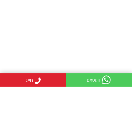
חייג
ווטסאפ