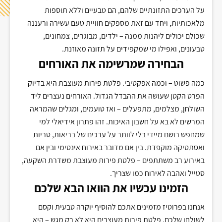
על הערכים התזונתיים שלהם, הם טבעיים וללא תוספות
מלאכותיות, ויחד עם זאת מספקים חוויית טעם עשירה ורעננה
שכולם יכולים ליהנות ממנה – ילדים, מבוגרים, צמחונים,
טבעונים, ואפילו מי שמקפידים על תזונה מאוזנת
.
הבחירה שמרשימה את האורחים
כמה פשוט – וכמה אפקטיבי. פלטת פירות מעוצבת היא בדיוק
הפרט הקטן שעושה את ההבדל הגדול. האורחים נעצרים ליד
השולחן, מצלמים, מתפעלים – ואז טועמים, ומגלים שהמראה
המרשים לא בא על חשבון האיכות. זהו פתרון אידיאלי למי
שמחפש רושם מיידי בלי לוותר על ערכים של בריאות, טריות
ואסתטיקה מוקפדת
.
בין אם מדובר באירוח אינטימי ובין אם
באירוע רב משתתפים – פלטת פירות מעוצבת משדרת השקעה,
סטייל ואהבה לאירוח כמו שצריך
.
הזמינו עכשיו את הוואו הבא שלכם
אנחנו בפרוטיז מזמינים אתכם להוסיף יוקרה טבעית וקסם
לשולחן שלכם. פלטת פירות מעוצבים היא לא רק מגש – היא