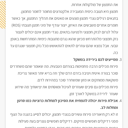
את החמצון של מולקולות אחרות.
חמצון היא תגובה כימית המעבירה אלקטרונים מחומר לחומר מחמצן.
בתנאים רגילים נוגדי חמצון מונעים או מאטים את תהליך החמצון, אך כאשר
חומרים אחרים משבשים את האיזון, ייצור עודף של מיני חמצן תגובתי (ROS)
עלול לגרום לנזק חמצוני ולפגיעה בתאים. נוגדי חמצון אינם יכולים לעצור
נזק חמצוני מלהתרחש מכיוון שהוא נגרם מתגובות כימיות המתרחשות באופן
טבעי. אבל נמצא שהם עוזרים לתאים להתאושש מכל נזק חמצוני שנגרם עד
כה.
מסייעים לכם בירידה במשקל
פירות מכילים הרבה פחמימות בצורתם הטבעית. מה שאומר שהם משחררים
סוכר בצורה איטית ויציבה בזרם הדם שלך וזה בריא יותר מאשר צריכת
משקאות ממותקים או מזון שמשחרר סוכר במהירות לדם.
פירות מכילים גם סיבים שעוזרים לעיכול ומווסתים את יציאותיך מה שידוע
שעוזר לירידה במשקל לאורך זמן.
אכילת פירות יכולה להפחית את הסיכון למחלות כרוניות כמו סרטן
ומחלות לב
.
זו לא רק תיאוריה! פירות עשירים בנוגדי חמצון, יכולים לסייע בהגנה על הגוף
מפני רדיקלים חופשיים מזיקים. רדיקלים חופשיים נוצרים בעת פעילות