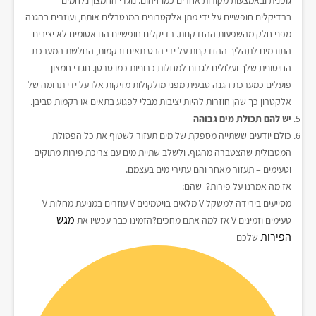
גופנית ובאמצעות מקורות אחרים כמו זיהום. נוגדי החמצון נלחמים
ברדיקלים חופשיים על ידי מתן אלקטרונים המנטרלים אותם, ועוזרים בהגנה
מפני חלק מהשפעות ההזדקנות. רדיקלים חופשיים הם אטומים לא יציבים
התורמים לתהליך ההזדקנות על ידי הרס תאים ורקמות, החלשת המערכת
החיסונית שלך ועלולים לגרום למחלות כרוניות כמו סרטן. נוגדי חמצון
פועלים כמערכת הגנה טבעית מפני מולקולות מזיקות אלו על ידי תרומה של
אלקטרון כך שהן חוזרות להיות יציבות מבלי לפגוע בתאים או רקמות סביבן.
יש להם תכולת מים גבוהה
כולם יודעים ששתייה מספקת של מים תעזור לשטוף את כל הפסולת
המטבולית שהצטברה מהגוף. ולשלב שתיית מים עם צריכת פירות מתוקים
וטעימים – תעזור מאחר והם עתירי מים בעצמם.
אז מה אמרנו על פירות? שהם:
מסייעים בירידה למשקל V מלאים בויטמינים V עוזרים במניעת מחלות V
מגש
טעימים וזמינים V אז למה אתם מחכים?הזמינו כבר עכשיו את
הפירות
שלכם