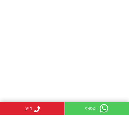
חייג
ווטסאפ