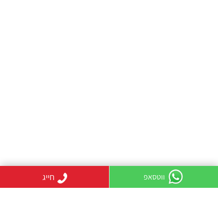
חייג
ווטסאפ