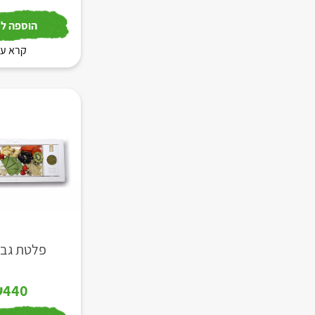
הוספה לס
קרא עו
פלטת גבינ
₪
440