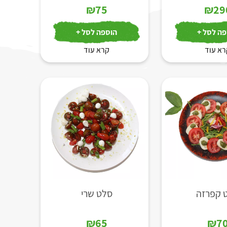
₪
75
₪
29
ה לסל +
הוספה לסל +
א עוד
קרא עוד
 קפרזה
סלט שרי
₪
65
₪
7