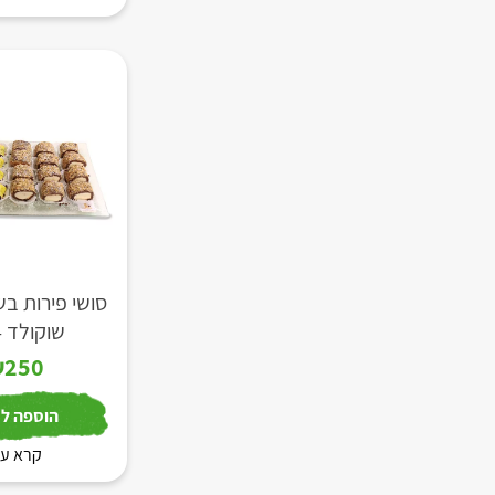
סושי פירות בש
שוקולד 24יח
₪
250
הוספה לס
קרא עו