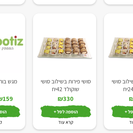
ילוב סושי
סושי פירות בשילוב סושי
מגש בור
שוקולד 42יח
₪
159
₪
330
ל +
הוספה לסל +
הוספ
ד
קרא עוד
קר