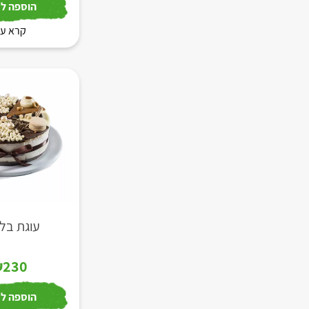
הוספה לס
קרא עו
עוגת בלר
₪
230
הוספה לס