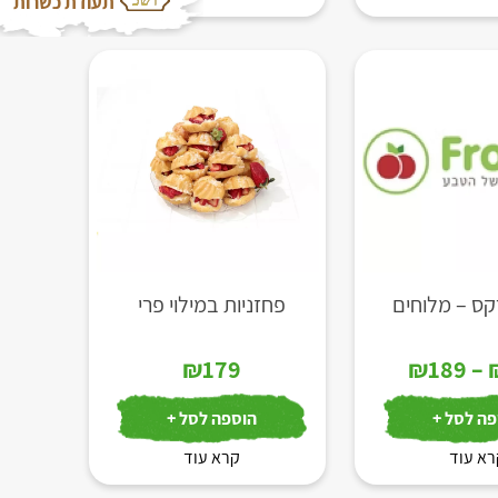
תעודת כשרות
קס – מלוחים
פחזניות במילוי פרי
טווח
₪
179
₪
189
–
מחירים:
ה לסל +
הוספה לסל +
א עוד
עד
קרא עוד