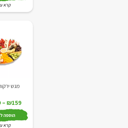
קרא עו
מגש ירקות
9
–
₪
159
הוספה לס
קרא עו