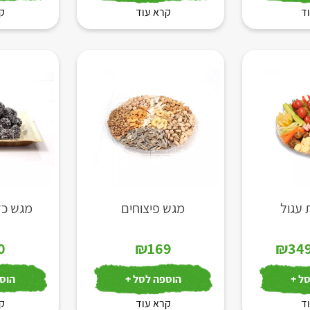
ד
קרא עוד
קר
 עגול
מגש פיצוחים
מגש כד
טווח
0
₪
169
₪
34
מחירים:
ל +
הוספה לסל +
הוספ
ד
עד
קרא עוד
קר