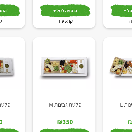
ל +
הוספה לסל +
הוספ
ד
קרא עוד
קר
ות L
פלטת גבינות M
פלטת 
0
₪
350