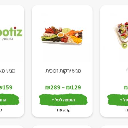
מגש ירקות זכוכית
מגש מאפ
טווח
₪
159
₪
289
–
₪
129
מחירים:
ל +
הוספה לסל +
הוספ
ד
קרא עוד
עד
קר