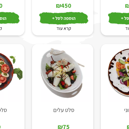
0
₪
450
ל +
הוספה לסל +
הוספ
ד
קרא עוד
קר
ני
סלט עלים
סלט
0
₪
75