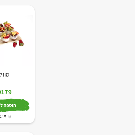
מוזלי
₪
179
הוספה לס
קרא עו