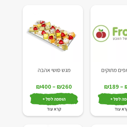
ים מתוקים
מגש סושי אהבה
טווח
טווח
₪
400
–
₪
260
₪
189
–
מחירים:
מחירים:
ה לסל +
הוספה לסל +
א עוד
עד
קרא עוד
עד