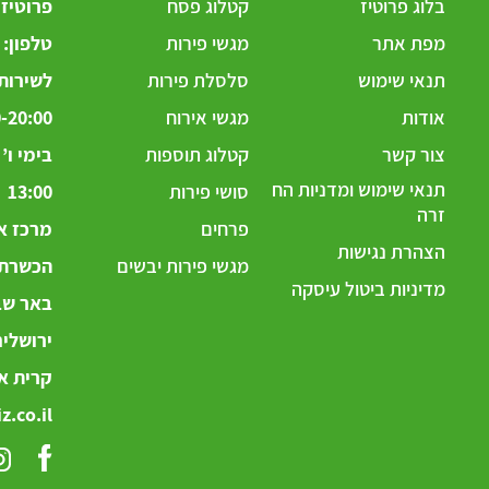
בלוג פרוטיז
קטלוג פסח
פרוטיז
מפת אתר
מגשי פירות
טלפון:
תנאי שימוש
סלסלת פירות
לשירותכ
אודות
מגשי אירוח
-20:00
צור קשר
קטלוג תוספות
תנאי שימוש ומדניות הח
סושי פירות
13:00
זרה
פרחים
מרכז אר
הצהרת נגישות
מגשי פירות יבשים
הכשרת ה
מדיניות ביטול עיסקה
באר שבע
ירושלי
קרית את
z.co.il