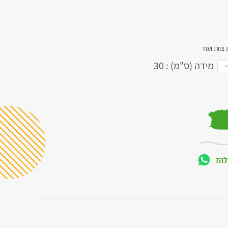
צוות ועוד
מידה (ס"מ) : 30
לה?