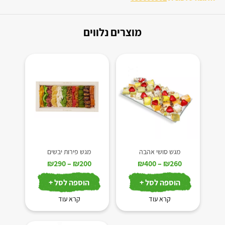
מוצרים נלווים
מגש סושי אהבה
מגש פירות יבשים
טווח
טווח
₪
290
–
₪
200
₪
400
–
₪
260
מחירים:
מחירים:
הוספה לסל +
הוספה לסל +
עד
עד
קרא עוד
קרא עוד