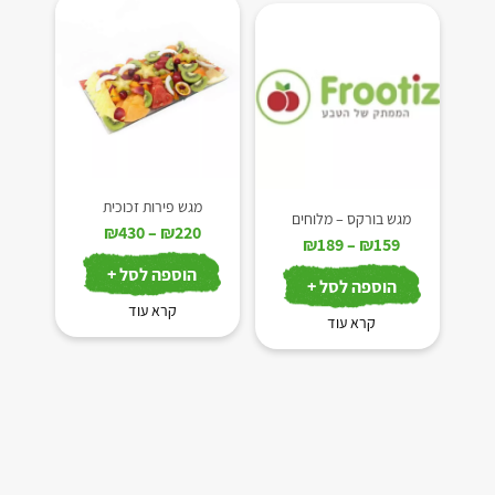
מגש פירות זכוכית
מגש בורקס – מלוחים
טווח
₪
430
–
₪
220
טווח
₪
189
–
₪
159
מחירים:
מחירים:
הוספה לסל +
הוספה לסל +
עד
עד
קרא עוד
קרא עוד