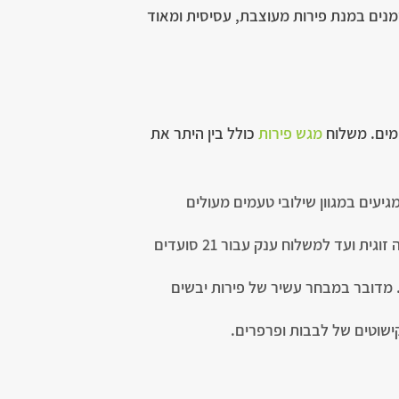
זמנים במנת פירות מעוצבת, עסיסית ומאוד
ימים. משלוח
מגש פירות
כולל בין היתר את
יעים במגוון שילובי טעמים מעולים
מגשי סלסלת פירות טריים – עם מבחר מדהים של פירות מוכרים, עונתיים ואקזוטיים בגדלים שונים, החל מסלסה זוגית ועד למשלוח ענק עבור 21 סועדים
 מדובר במבחר עשיר של פירות יבשים
קישוטים של לבבות ופרפרים.