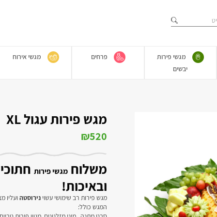
מגשי פירות
פרחים
מגשי אירוח
יבשים
מגש פירות עגול XL
₪
520
משלוח
חתוכים
מגשי פירות
ובאיכות!
מגש פירות רב שימושי עשוי
נירוסטה
ועליו מצ
המגש כולל:
סרט מתנה , מיני מזלגונים, מגוון פירות טרי