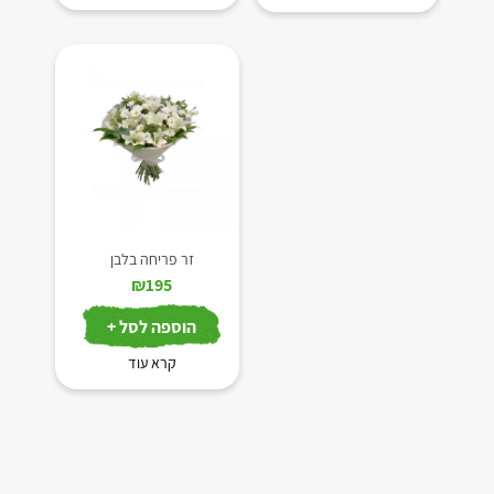
זר פריחה בלבן
₪
195
הוספה לסל +
קרא עוד