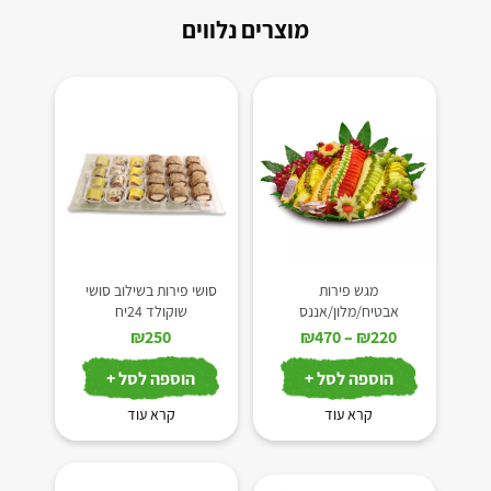
מוצרים נלווים
מגש פירות
סושי פירות בשילוב סושי
אבטיח/מלון/אננס
שוקולד 24יח
טווח
₪
250
₪
470
–
₪
220
מחירים:
הוספה לסל +
הוספה לסל +
עד
קרא עוד
קרא עוד