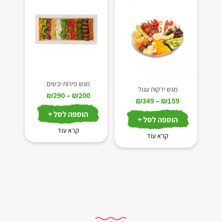
מגש פירות יבשים
מגש ירקות עגול
טווח
₪
290
–
₪
200
טווח
₪
349
–
₪
159
מחירים:
מחירים:
הוספה לסל +
הוספה לסל +
עד
עד
קרא עוד
קרא עוד