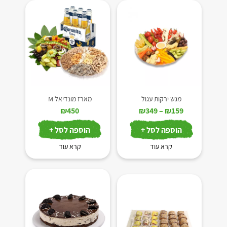
מגש ירקות עגול
מארז מונדיאל M
טווח
₪
450
₪
349
–
₪
159
מחירים:
הוספה לסל +
הוספה לסל +
עד
קרא עוד
קרא עוד