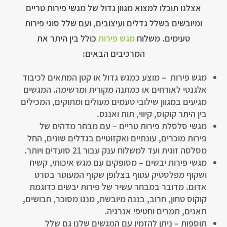
אצלנו תוכלו למצוא מגוון גדול של מגשי פירות טריים
ומיובשים בשלל גדלים ועיצובים, ועם שלל סוגי פירות
טעימים. משלוח
מגש פירות
כולל בין היתר את
המרכיבים הבאים:
מגש פירות – מוצע כמגש גדול או קטן המתאים לכיבוד
אלגנטי לאורחים או כמתנה מקורית ומרשימה. המגשים
מגיעים במגוון שילובי טעמים מעולים ומתוקים, המכילים
בין היתר קוקוס, קיווי, תות ואננס.
מגשי סלסלת פירות טריים – עם מבחר מדהים של
פירות מוכרים, עונתיים ואקזוטיים בגדלים שונים, החל
מסלסה זוגית ועד למשלוח ענק עבור 21 סועדים ויותר.
מגשי פירות יבשים – מסופקים עם מגש איכותי, קשיח
ושקוף מפלסטיק עטוף בצלופן שקוף המעוטר בסרט
אדום. מדובר במבחר עשיר של פירות יבשים כדוגמת
קוקוס טחון, חרוב, בננה מיובשת, מנגו מסוכר, חבושים,
תאנים, תמרים וחטיפי אנרגיה.
תוספות – ניתן להזמין עם המגשים שלנו גם שלל